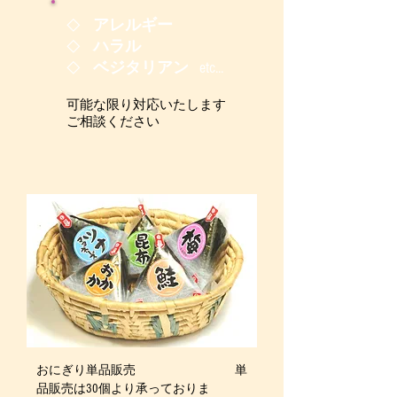
アレルギー
◇
ハラル
◇
ベジタリアン
etc...
◇
可能な限り対応いたします
ご相談ください
おにぎり単品販売 単
品販売は30個より承っておりま