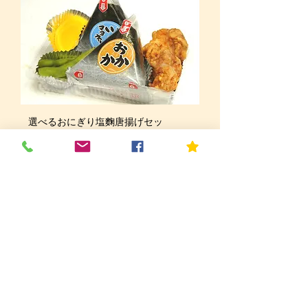
選べるおにぎり塩麴唐揚げセッ
ト おにぎ
りセット・ランチ類は、合わせて15パ
ックよりご注文を承っております
価格
￥580