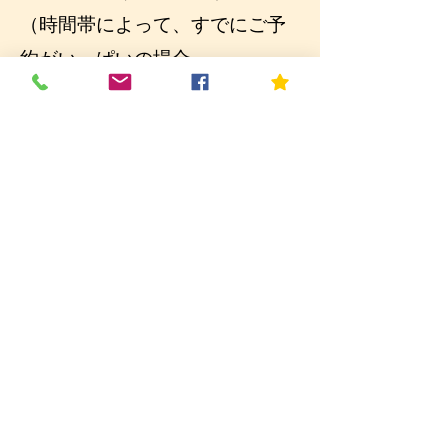
（時間帯によって、すでにご予
約がいっぱいの場合
ご希望に添えない場合もござい
ます。あらかじめご了承くださ
い）
それ以外のお時間で配達をご希
望の場合は、お電話にてご相談
ください。
株式会社信和 屋号：プクプク
JOYショップ
〒262-0032 千葉県千葉市花見川
区幕張町6-329-4
TEL
043-271-1525
FAX
043-