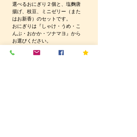
選べるおにぎり２個と、塩麴唐
揚げ、枝豆、ミニゼリー（また
はお新香）のセットです。
おにぎりは『しゃけ・うめ・こ
んぶ・おかか・ツナマヨ』から
お選びください。
お新香またはミニゼリーをお選
びください。
※仕入れ状況などにより、メニ
ューは写真と異なる場合がござ
います。予めご了承ください。
---------------------------------------------
◎アレルギーやハラル、ベジタ
リアンなどの対応ご相談くださ
い◎
卵を使用しないマヨドレや、ハ
ラル対応のハラルチキンなどを