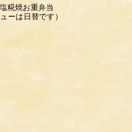
塩糀焼お重弁当
ューは日替です）