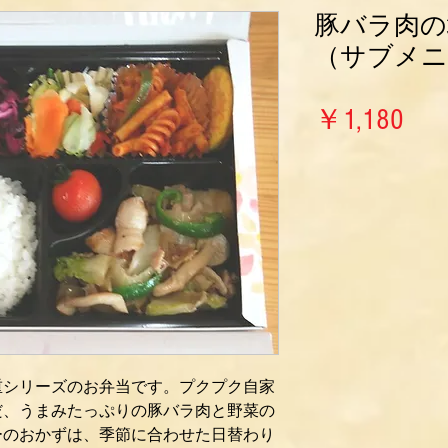
豚バラ肉の
（サブメニ
価
￥1,180
格
）お重シリーズのお弁当です。プクプク自家
だ、うまみたっぷりの豚バラ肉と野菜の
ーのおかずは、季節に合わせた日替わり