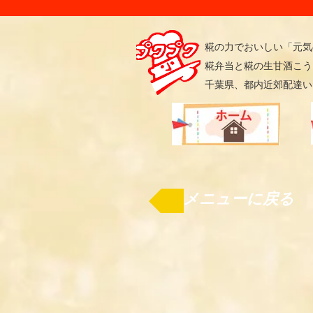
​糀の力でおいしい「元
糀弁当と糀の生甘酒こう
千葉県、都内近郊配達い
メニューに戻る