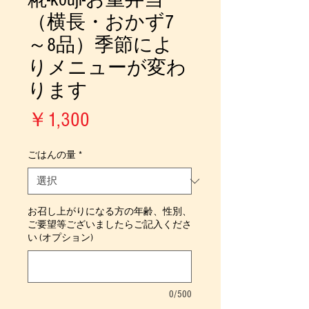
（横長・おかず7
～8品）季節によ
りメニューが変わ
ります
価
￥1,300
格
ごはんの量
*
お召し上がりになる方の年齢、性別、
ご要望等ございましたらご記入くださ
い (オプション)
0/500